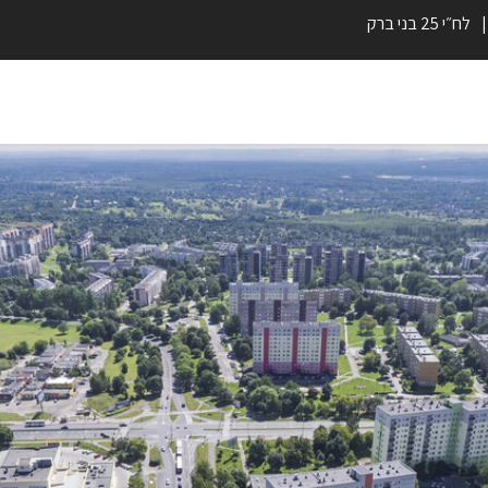
לח״י 25 בני ברק
אקוב
נכסים למכירה
מידע למשקיע
מי אנחנו?
דבר איתנו