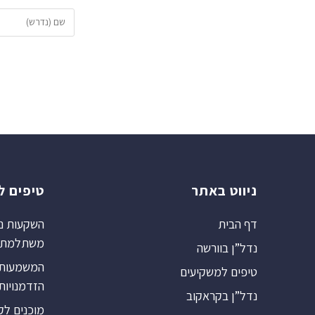
ניווט באתר
טיפים ל
דף הבית
השקעות נד
משתלמת ב
נדל”ן בוורשה
המשמעות ש
טיפים למשקיעים
הזדמנויות
נדל”ן בקראקוב
מוכנים לק