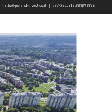
שירות לקוחות: 077-2305718
hello@poland-invest.co.il
נדל”ן בפולין
נדל”ן בוורשה
נדל”ן בלודז’
נדל”ן בקר