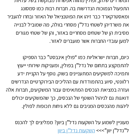
המשרדים שלהן, ופולין מהווה אפשרות מבוקשת בשל עלויות
התפעול הנמוכות הנדרשות בה. חברות רבות כמו סמסונג
ומאסטרקארד כבר זיהו את הפוטנציאל של האזור ובחרו להעביר
את משרדיהן לשטחי נדל”ן מסחרי בוולה, מה שמוביל לבנייה
מסיבית הן של שטחים מסחריים באזור, והן של שטחי מגורים
למען עובדי החברות אשר מועברים לאזור.
כיום, חברות ישראליות כמו “פולין אינבסט” כבר הספיקו
להתמקצע בתחום של נדל”ן בפולין, ומעניקות שירותי ייעוץ
ותמיכה למשקיעים המתעניינים בשוק. נוסף על הקניית ידע
רלוונטי, סיוע בהתמודדות עם ההליכים הבירוקרטיים הנדרשים
ועזרה במציאת הנכסים המתאימים עבור המשקיעים, חברות אלה
דואגות גם לניהול השוטף של הנכסים, כך שהמשקיעים יכולים
ליהנות מהנכסים המניבים גם ללא גיחות תכופות לפולין.
מעוניין לשמוע על השקעות נדל”ן ביוון? ממליצים לך להכנס
ל”נדל”ן יוון”>>>
השקעות נדל”ן ביוון