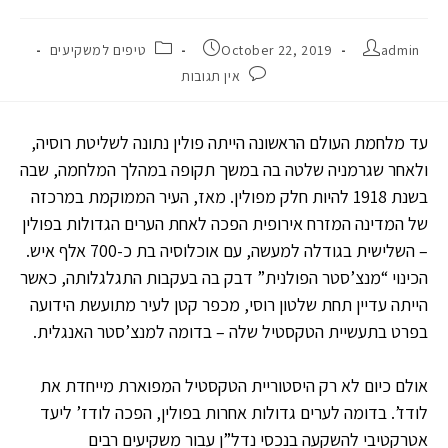
admin
October 22, 2019
טיפים למשקיעים
אין תגובות
עד מלחמת העולם הראשונה הייתה פולין נתונה לשליטת רוסיה,
ולאחר שגרמניה שלטה בה במשך תקופה במהלך המלחמה, שבה
בשנת 1918 להיות חלק מפולין. מאז, העיר הממוקמת במרכזה
של המדינה המזרח אירופית הפכה לאחת הערים הגדולות בפולין
– השלישית בגודלה למעשה, עם אוכלוסיה בת כ-700 אלף איש.
הכינוי “מנצ’סטר הפולנית” דבק בה בעקבות התגלגלותה, כאשר
הייתה עדיין תחת שלטון רוסי, מכפר קטן לעיר מתועשת הידועה
בפרט בתעשיית הטקסטיל שלה – בדומה למנצ’סטר האנגלית.
אולם כיום לא רק היסטוריית הטקסטיל המפוארת מייחדת את
לודז’. בדומה לערים גדולות אחרות בפולין, הפכה לודז’ ליעד
אטרקטיבי להשקעה בנכסי נדל”ן עבור משקיעים רבים