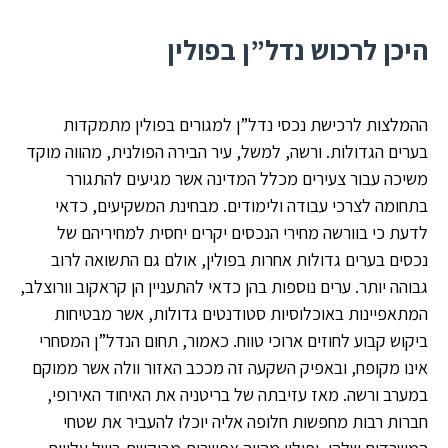
היכן לרכוש נדל”ן בפולין
ההמלצות לרכישת נכסי נדל”ן למגורים בפולין מתמקדות
בערים הגדולות. ורשה, למשל, עיר הבירה הפולנית, מהווה מוקד
משיכה עבור צעירים מכלל המדינה אשר מגיעים להתגורר
בתחומה לצרכי עבודה ולימודים. מבחינת המשקיעים, כדאי
לדעת כי בוורשה מחירי הנכסים יקרים יחסית למחיריהם של
נכסים בערים גדולות אחרות בפולין, אולם גם התשואה לרוב
גבוהה יותר. ערים נוספות בהן כדאי להתעניין הן קראקוב וורוצלב,
המתאפיינות באוכלוסיות סטודנטים גדולות, אשר מבטיחות
ביקוש קבוע לחוזים ארוכי טווח. כאמור, תחום הנדל”ן המסחרי
אינו מקופח, ובאפיק השקעה זה מככב האזור וולה אשר ממוקם
במערב ורשה. מאז עזיבתה של בריטניה את האיחוד האירופי,
חברות רבות מחפשות חלופה אליה יוכלו להעביר את שטחי