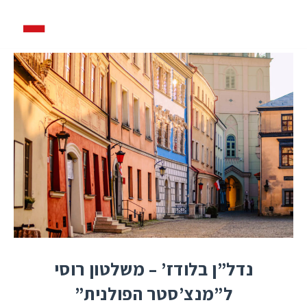
נדל”ן בלודז’ – משלטון רוסי
ל”מנצ’סטר הפולנית”